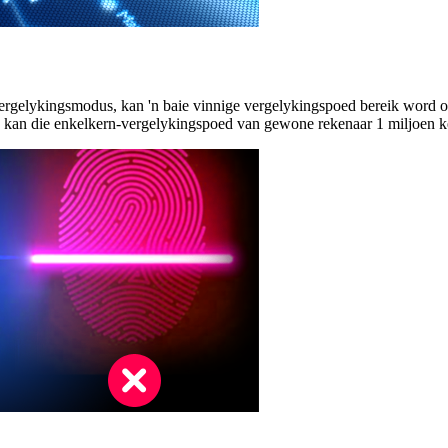
rgelykingsmodus, kan 'n baie vinnige vergelykingspoed bereik word op
k kan die enkelkern-vergelykingspoed van gewone rekenaar 1 miljoen k