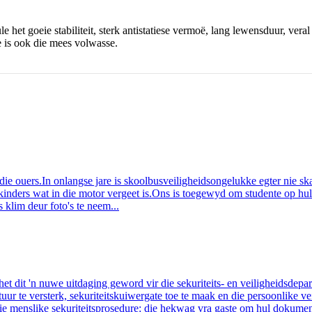
et goeie stabiliteit, sterk antistatiese vermoë, lang lewensduur, veral 
 is ook die mees volwasse.
 die ouers.In onlangse jare is skoolbusveiligheidsongelukke egter nie ska
n kinders wat in die motor vergeet is.Ons is toegewyd om studente op hul 
klim deur foto's te neem...
et dit 'n nuwe uitdaging geword vir die sekuriteits- en veiligheidsdep
tuur te versterk, sekuriteitskuiwergate toe te maak en die persoonlike ve
die menslike sekuriteitsprosedure: die hekwag vra gaste om hul dokumen