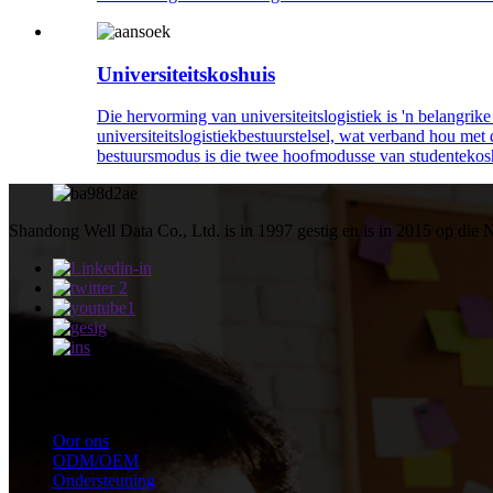
Universiteitskoshuis
Die hervorming van universiteitslogistiek is 'n belangrik
universiteitslogistiekbestuurstelsel, wat verband hou me
bestuursmodus is die twee hoofmodusse van studentekoshui
Shandong Well Data Co., Ltd. is in 1997 gestig en is in 2015 op di
Spyskaart
Oor ons
ODM/OEM
Ondersteuning