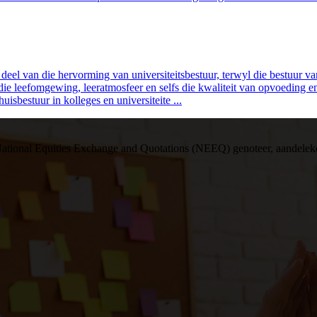
e deel van die hervorming van universiteitsbestuur, terwyl die bestuur v
t die leefomgewing, leeratmosfeer en selfs die kwaliteit van opvoedin
sbestuur in kolleges en universiteite ...
e National Equities Exchange and Quotations (NEEQ) genoteer, aandele