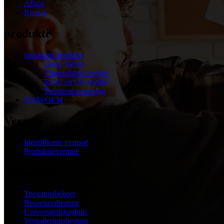
Aflaai
Kontak
produkte
standaard produkte
Gesig Tablet
Vingerafdruk toestel
RFID en QR-toestel
Temperatuurmeting
ODM/OEM
Vermoë
Identifikasie vermoë
Produksievermoë
Toepassing
Toegangsbeheer
Besoekersbestuur
Universiteitskoshuis
Vergaderingsbestuur