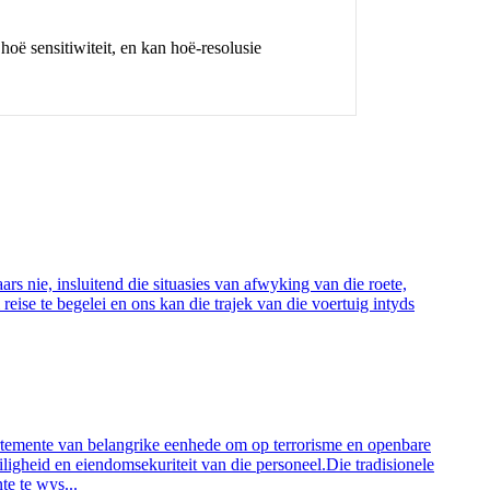
hoë sensitiwiteit, en kan hoë-resolusie
ars nie, insluitend die situasies van afwyking van die roete,
reise te begelei en ons kan die trajek van die voertuig intyds
artemente van belangrike eenhede om op terrorisme en openbare
iligheid en eiendomsekuriteit van die personeel.Die tradisionele
te te wys...