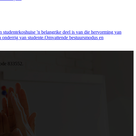
an studentekoshuise 'n belangrike deel is van die hervorming van
g en onderrig van studente.Omvattende bestuursmodus en
kode 833552.