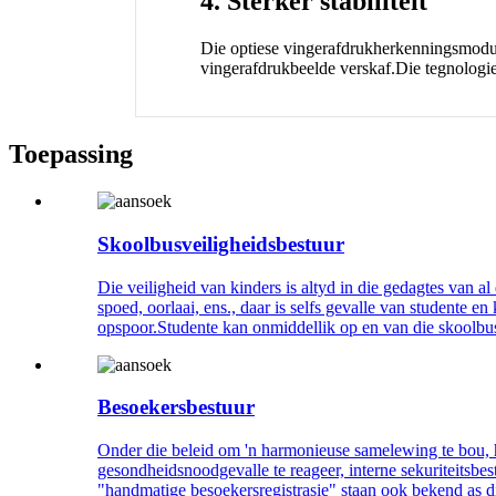
4. Sterker stabiliteit
Die optiese vingerafdrukherkenningsmodule h
vingerafdrukbeelde verskaf.Die tegnologie
Toepassing
Skoolbusveiligheidsbestuur
Die veiligheid van kinders is altyd in die gedagtes van al
spoed, oorlaai, ens., daar is selfs gevalle van studente e
opspoor.Studente kan onmiddellik op en van die skoolbus 
Besoekersbestuur
Onder die beleid om 'n harmonieuse samelewing te bou, h
gesondheidsnoodgevalle te reageer, interne sekuriteitsbes
"handmatige besoekersregistrasie" staan ​​ook bekend as 