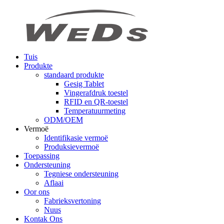
Tuis
Produkte
standaard produkte
Gesig Tablet
Vingerafdruk toestel
RFID en QR-toestel
Temperatuurmeting
ODM/OEM
Vermoë
Identifikasie vermoë
Produksievermoë
Toepassing
Ondersteuning
Tegniese ondersteuning
Aflaai
Oor ons
Fabrieksvertoning
Nuus
Kontak Ons