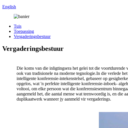
English
Tuis
Toepassing
Vergaderingsbestuur
Vergaderingsbestuur
Die koms van die inligtingsera het gelei tot die voortdurende
ook van tradisionele na moderne tegnologie.In die verlede het
intelligente konferensie-intekenstelsel, gebaseer op gesigher
opgelos, wat 'n perfekte intelligente konferensie-inboek- alg
voltooi, om elke persoon wat die konferensiesentrum binnegaan v
aangemeld het, die aantal mense wat teenwoordig is, en die 
duplikaatwerk wanneer jy aanmeld vir vergaderings.