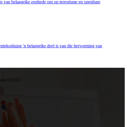
nte van belangrike eenhede om op terrorisme en openbare
dentekoshuise 'n belangrike deel is van die hervorming van
kode 833552.