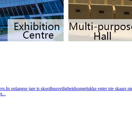
ers.In onlangse jare is skoolbusveiligheidsongelukke egter nie skaars nie
t...