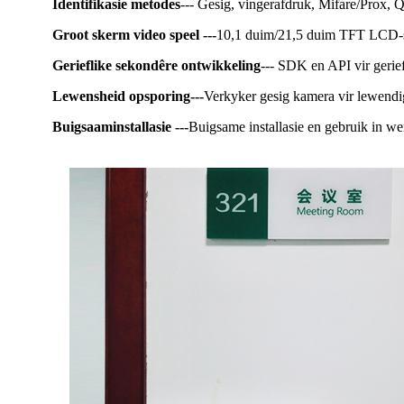
Identifikasie metodes
--- Gesig, vingerafdruk, Mifare/Prox,
Groot skerm video speel ---
10,1 duim/21,5 duim TFT LCD-ske
Gerieflike sekondêre ontwikkeling
--- SDK en API vir gerie
Lewensheid opsporing
---
Verkyker gesig kamera vir lewendi
Buigsaam
installasie ---
Buigsame installasie en gebruik in 