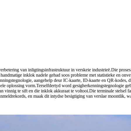
 verbetering van inligtingsinfrastruktuur in verskeie industrieë.Die p
 handmatige inklok nadele gehad soos probleme met statistieke en onver
kenningstegnologie, aangehelp deur IC-kaarte, ID-kaarte en QR-kodes, d
ehele oplossing vorm.Terselfdertyd word gesigherkenningstegnologie gebr
innig te sift en die inklok akkuraat te voltooi.Die terminale stelsel fas
aanmeldrekords, en maak dit intydse besigtiging van verslae moontlik,