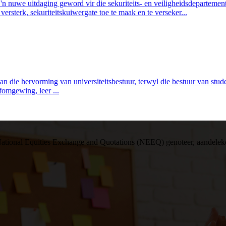
 'n nuwe uitdaging geword vir die sekuriteits- en veiligheidsdeparteme
versterk, sekuriteitskuiwergate toe te maak en te verseker...
 van die hervorming van universiteitsbestuur, terwyl die bestuur van stu
efomgewing, leer ...
e National Equities Exchange and Quotations (NEEQ) genoteer, aandele