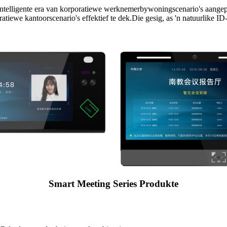
ie intelligente era van korporatiewe werknemerbywoningscenario's aangepa
ewe kantoorscenario's effektief te dek.Die gesig, as 'n natuurlike ID-i
Smart Meeting Series Produkte