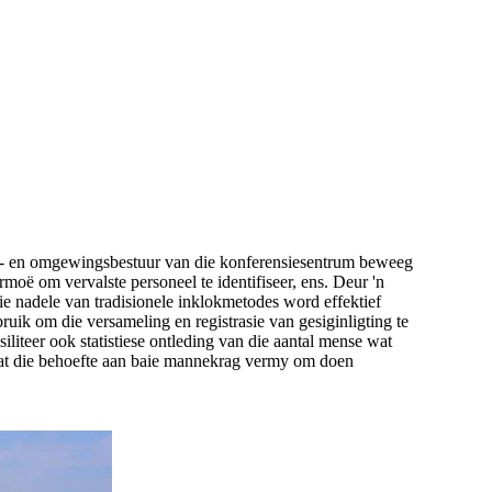
roses- en omgewingsbestuur van die konferensiesentrum beweeg
moë om vervalste personeel te identifiseer, ens. Deur 'n
ie nadele van tradisionele inklokmetodes word effektief
uik om die versameling en registrasie van gesiginligting te
iliteer ook statistiese ontleding van die aantal mense wat
 wat die behoefte aan baie mannekrag vermy om doen