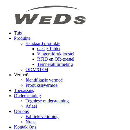
Tuis
Produkte
standaard produkte
Gesig Tablet
Vingerafdruk toestel
RFID en QR-toestel
Temperatuurmeting
ODM/OEM
Vermoë
Identifikasie vermoë
Produksievermoë
Toepassing
Ondersteuning
Tegniese ondersteuning
Aflaai
Oor ons
Fabrieksvertoning
Nuus
Kontak Ons