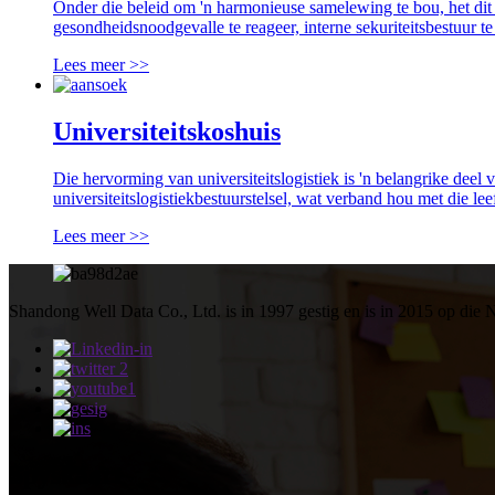
Onder die beleid om 'n harmonieuse samelewing te bou, het dit
gesondheidsnoodgevalle te reageer, interne sekuriteitsbestuur te 
Lees meer >>
Universiteitskoshuis
Die hervorming van universiteitslogistiek is 'n belangrike deel
universiteitslogistiekbestuurstelsel, wat verband hou met die le
Lees meer >>
Shandong Well Data Co., Ltd. is in 1997 gestig en is in 2015 op di
Spyskaart