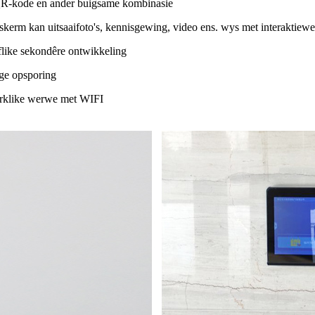
 QR-kode en ander buigsame kombinasie
rm kan uitsaaifoto's, kennisgewing, video ens. wys met interaktiewe
flike sekondêre ontwikkeling
ge opsporing
werklike werwe met WIFI