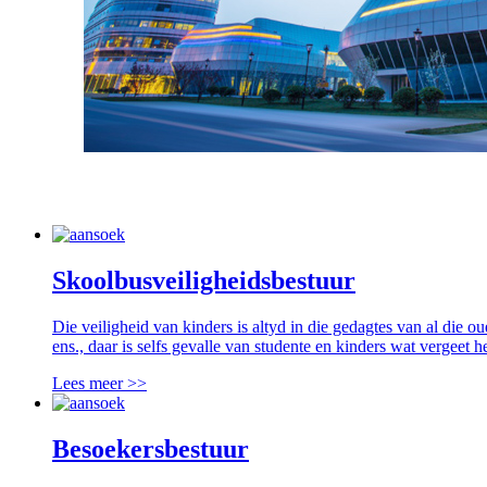
Skoolbusveiligheidsbestuur
Die veiligheid van kinders is altyd in die gedagtes van al die ou
ens., daar is selfs gevalle van studente en kinders wat vergeet he
Lees meer >>
Besoekersbestuur