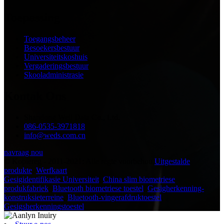
Toepassing
Toegangsbeheer
Besoekersbestuur
Universiteitskoshuis
Vergaderingsbestuur
Skooladministrasie
Kontak Ons
Shandong Well Data Co., Ltd.
086-0535-3971818
info@weds.com.cn
navraag nou
© Kopiereg - 2011-2021: Alle regte voorbehou.
Uitgestalde
produkte
,
Werfkaart
Gesigidentifikasie Universiteit
,
China slim biometriese
produkfabriek
,
Bluetooth biometriese toestel
,
Gesigherkenning-
konstruksieterreine
,
Bluetooth-vingerafdruktoestel
,
Gesigsherkenningstoestel
,