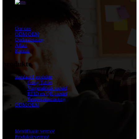
Spyskaart
Oor ons
ODM/OEM
Ondersteuning
Aflaai
Kontak
produkte
standaard produkte
Gesig Tablet
Vingerafdruk toestel
RFID en QR-toestel
Temperatuurmeting
ODM/OEM
Vermoë
Identifikasie vermoë
Produksievermoë