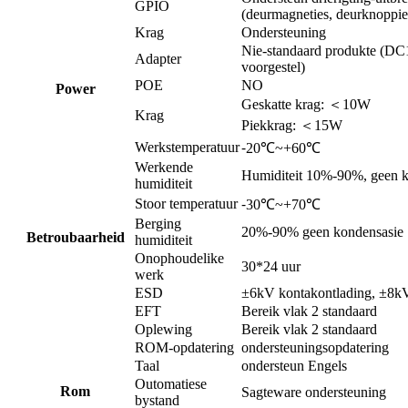
GPIO
(deurmagneties, deurknoppie
Krag
Ondersteuning
Nie-standaard produkte (D
Adapter
voorgestel)
POE
NO
P
ower
Geskatte krag: ＜10W
Krag
Piekkrag: ＜15W
Werkstemperatuur
⁃20℃~+60℃
Werkende
Humiditeit 10%-90%, geen k
humiditeit
Stoor temperatuur
⁃30℃~+70℃
Berging
20%-90% geen kondensasie
Betroubaarheid
humiditeit
Onophoudelike
30*24 uur
werk
ESD
±6kV kontakontlading, ±8kV
EFT
Bereik vlak 2 standaard
Oplewing
Bereik vlak 2 standaard
ROM-opdatering
ondersteuningsopdatering
Taal
ondersteun Engels
Outomatiese
Rom
Sagteware ondersteuning
bystand