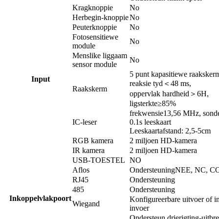
Kragknoppie
No
Herbegin-knoppie
No
Peuterknoppie
No
Fotosensitiewe
No
module
Menslike liggaam
No
sensor module
5 punt kapasitiewe raaksker
I
nput
reaksie tyd
＜
48 ms,
Raakskerm
oppervlak hardheid
＞
6H,
ligsterkte≥85%
frekwensie
13,56 MHz, s
ond
IC-leser
0.1s leeskaart
Leeskaartafstand: 2,5-5cm
RGB kamera
2 miljoen HD-kamera
IR kamera
2 miljoen HD-kamera
USB-TOESTEL
NO
Aflos
Ondersteuning
NEE, NC, C
RJ45
Ondersteuning
485
Ondersteuning
I
nkoppelvlakpoort
Konfigureerbare uitvoer of in
Wiegand
invoer
Ondersteun drierigting-uitbr