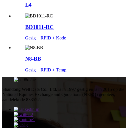
L4
BD1011-RC
Gesig + RFID + Kode
N8-BB
Gesig + RFID + Temp.
Shandong Well Data Co., Ltd. is in 1997 gestig en is in 2015 op die
National Equities Exchange and Quotations (NEEQ) genoteer,
aandelekode 833552.