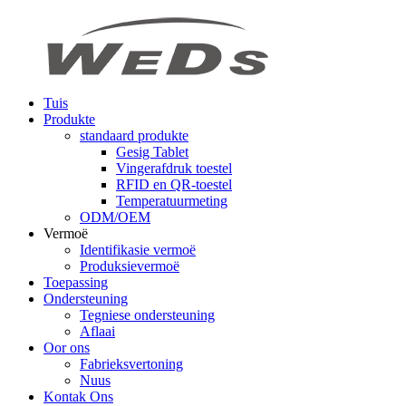
Tuis
Produkte
standaard produkte
Gesig Tablet
Vingerafdruk toestel
RFID en QR-toestel
Temperatuurmeting
ODM/OEM
Vermoë
Identifikasie vermoë
Produksievermoë
Toepassing
Ondersteuning
Tegniese ondersteuning
Aflaai
Oor ons
Fabrieksvertoning
Nuus
Kontak Ons