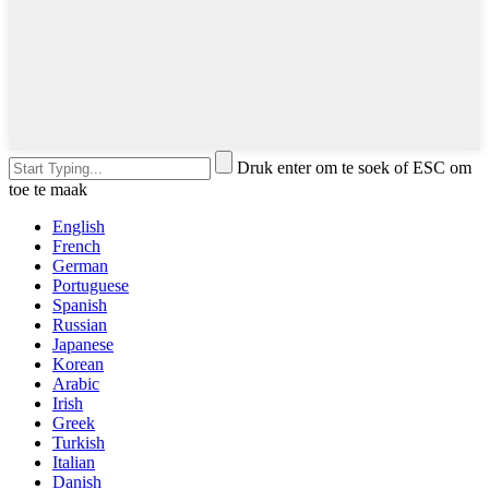
Druk enter om te soek of ESC om
toe te maak
English
French
German
Portuguese
Spanish
Russian
Japanese
Korean
Arabic
Irish
Greek
Turkish
Italian
Danish