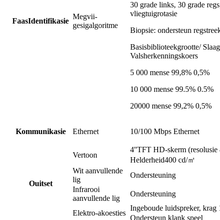
30 grade links, 30 grade regs
vliegtuigrotasie
Megvii-
F
aas
Identifikasie
gesigalgoritme
Biopsie: ondersteun regstree
Basisbiblioteekgrootte/ Slaag
Valsherkenningskoers
5 000 mense 99,8% 0,5%
10 000 mense 99.5% 0.5%
20000 mense 99,2% 0,5%
Kommunikasie
Ethernet
10/100 Mbps Ethernet
4''
TFT H
D-skerm (resolusie
Vertoon
Helderheid
400 cd/㎡
Wit aanvullende
Ondersteuning
lig
O
uitset
Infrarooi
Ondersteuning
aanvullende lig
Ingeboude luidspreker, krag
Elektro-akoesties
Ondersteun klank speel