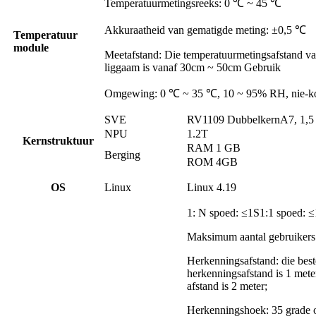
Temperatuurmetingsreeks: 0 ℃ ~ 45 ℃
Akkuraatheid van gematigde meting: ±0,5 ℃
Temperatuur
module
Meetafstand: Die temperatuurmetingsafstand va
liggaam is vanaf 30cm ~ 50cm Gebruik
Omgewing: 0 ℃ ~ 35 ℃, 10 ~ 95% RH, nie-k
SVE
RV1109 Dubbelkern
A7, 1,
NPU
1.2T
Kernstruktuur
RAM 1 GB
Berging
ROM 4GB
O
S
Linux
Linux 4.19
1: N spoed: ≤1S1:1 spoed: 
Maksimum aantal gebruikers
Herkenningsafstand: die best
herkenningsafstand is 1 meter
afstand is 2 meter;
Herkenningshoek: 35 grade o