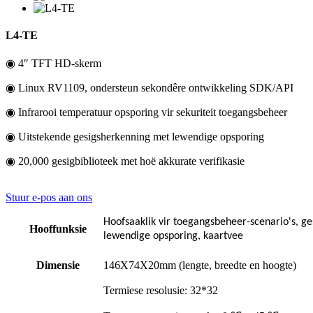
L4-TE
◉ 4″ TFT HD-skerm
◉ Linux RV1109, ondersteun sekondêre ontwikkeling SDK/API
◉ Infrarooi temperatuur opsporing vir sekuriteit toegangsbeheer
◉ Uitstekende gesigsherkenning met lewendige opsporing
◉ 20,000 gesigbiblioteek met hoë akkurate verifikasie
Stuur e-pos aan ons
Hoofsaaklik vir toegangsbeheer-scenario's, ge
Hooffunksie
lewendige opsporing, kaartvee
Dimensie
146X74X20mm (lengte, breedte en hoogte)
Termiese resolusie: 32*32