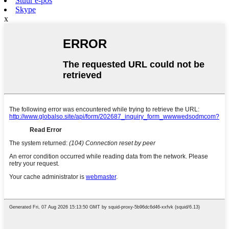
Stuur e-pos
Skype
x