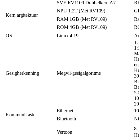
SVE RV1109 Dubbelkern A7
R
NPU 1.2T (Met RV109)
G
Kern argitektuur
RAM 1GB (Met RV109)
R
ROM 4GB (Met RV109)
R
OS
Linux 4.19
An
1:
1:
Ma
He
en
He
Gesigherkenning
Megvii-gesigalgoritme
30
Bi
Ba
5 
10
20
Ethernet
10
Kommunikasie
Bluetooth
Ni
8'
Vertoon
He