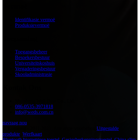
Vermoë
Identifikasie vermoë
Produksievermoë
Toepassing
Toegangsbeheer
Besoekersbestuur
Universiteitskoshuis
Vergaderingsbestuur
Skooladministrasie
Kontak Ons
Shandong Well Data Co., Ltd.
086-0535-3971818
info@weds.com.cn
navraag nou
© Kopiereg - 2011-2021: Alle regte voorbehou.
Uitgestalde
produkte
,
Werfkaart
Bluetooth biometriese toestel
,
Gesigsherkenningstoestel
,
China slim