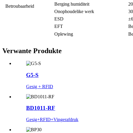
Berging humiditeit
20
Betroubaarheid
Onophoudelike werk
30
ESD
±6
EFT
Be
Oplewing
Be
Verwante Produkte
G5-S
Gesig + RFID
BD1011-RF
Gesig+RFID+Vingerafdruk