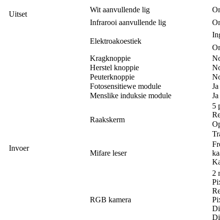
Wit aanvullende lig
On
Uitset
Infrarooi aanvullende lig
On
In
Elektroakoestiek
On
Kragknoppie
N
Herstel knoppie
N
Peuterknoppie
N
Fotosensitiewe module
Ja
Menslike induksie module
Ja
5 
Re
Raakskerm
Op
Tr
Fr
Invoer
Mifare leser
ka
Ka
2 
Pi
Re
RGB kamera
Pi
Di
Di