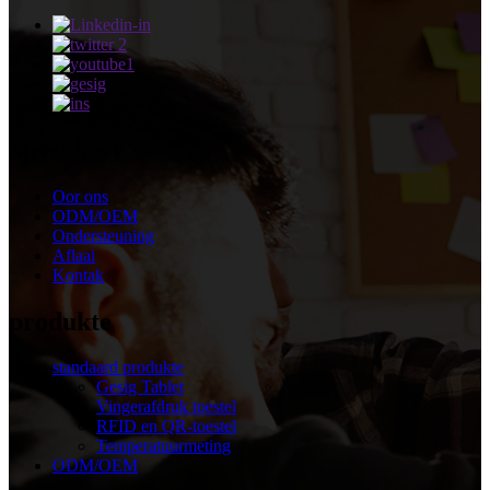
Spyskaart
Oor ons
ODM/OEM
Ondersteuning
Aflaai
Kontak
produkte
standaard produkte
Gesig Tablet
Vingerafdruk toestel
RFID en QR-toestel
Temperatuurmeting
ODM/OEM