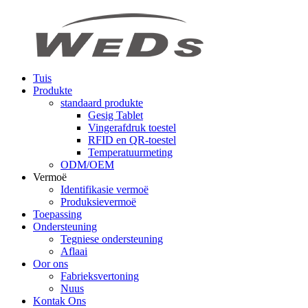
Tuis
Produkte
standaard produkte
Gesig Tablet
Vingerafdruk toestel
RFID en QR-toestel
Temperatuurmeting
ODM/OEM
Vermoë
Identifikasie vermoë
Produksievermoë
Toepassing
Ondersteuning
Tegniese ondersteuning
Aflaai
Oor ons
Fabrieksvertoning
Nuus
Kontak Ons