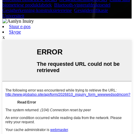
biometriese produkfabriek
,
Bluetooth-vingerafdruktoestel
,
Gesigherkenning-konstruksieterreine
,
Gesigidentifikasie
Universiteit
,
Stuur e-pos
Skype
x