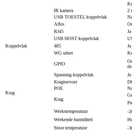
Ky
IR kamera
2 
USB TOESTEL koppelvlak
N
Aflos
O
RJ45
Ja
USB HOST koppelvlak
US
Koppelvlak
485
Ja
WG uitset
Ko
On
GPIO
de
Spanning koppelvlak
Ja
Kragtoevoer
D
POE
N
Krag
Ge
Krag
Pi
Werkstemperatuur
⁃
Werkende humiditeit
Hu
Stoor temperatuur
⁃