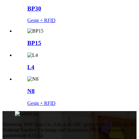
BP30
Gesig + RFID
BP15
L4
N8
Gesig + RFID
Shandong Well Data Co., Ltd. is in 1997 gestig en is in 2015 op die
National Equities Exchange and Quotations (NEEQ) genoteer,
aandelekode 833552.