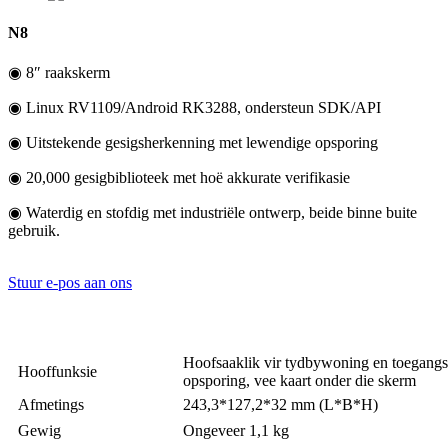
N8
◉ 8″ raakskerm
◉ Linux RV1109/Android RK3288, ondersteun SDK/API
◉ Uitstekende gesigsherkenning met lewendige opsporing
◉ 20,000 gesigbiblioteek met hoë akkurate verifikasie
◉ Waterdig en stofdig met industriële ontwerp, beide binne buite
gebruik.
Stuur e-pos aan ons
Hoofsaaklik vir tydbywoning en toegangsb
Hooffunksie
opsporing, vee kaart onder die skerm
Afmetings
243,3*127,2*32 mm (L*B*H)
Gewig
Ongeveer 1,1 kg